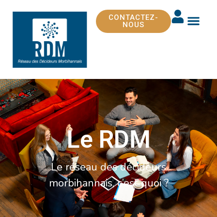
CONTACTEZ-
NOUS
Le RDM
Le réseau des décideurs
morbihannais, c’est quoi ?